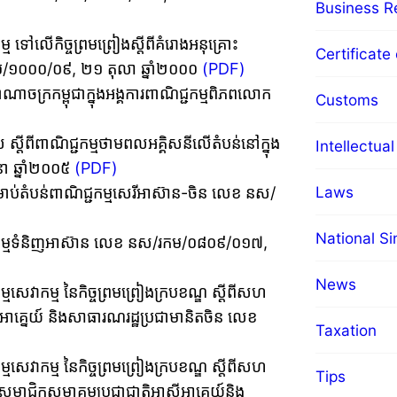
Business Re
ម ទៅលើកិច្ចព្រមព្រៀងស្តីពីគំរោងអនុគ្រោះ
Certificate 
រកម/១០០០/០៩, ២១ តុលា ឆ្នាំ២០០០
(PDF)
ាណាចក្រកម្ពុជាក្នុងអង្គការពាណិជ្ជកម្មពិភពលោក
Customs
បាល ស្តីពីពាណិជ្ជកម្មថាមពលអគ្គិសនីលើតំបន់នៅក្នុង
Intellectua
ា ឆ្នាំ២០០៥
(PDF)
Laws
សម្រាប់តំបន់ពាណិជ្ជកម្មសេរីអាស៊ាន-ចិន លេខ នស/
National S
ាណិជ្ជកម្មទំនិញអាស៊ាន លេខ នស/រកម/០៨០៩/០១៧,
News
កម្មសេវាកម្ម នៃកិច្ចព្រមព្រៀងក្របខណ្ឌ ស្តីពីសហ
៊ីអាគ្នេយ៍ និងសាធារណរដ្ឋប្រជាមានិតចិន លេខ
Taxation
កម្មសេវាកម្ម នៃកិច្ចព្រមព្រៀងក្របខណ្ឌ ស្តីពីសហ
Tips
សជាសមាជិកសមាគមប្រជាជាតិអាស៊ីអាគ្នេយ៍និង