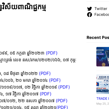
ធវិស័យពាណិជ្ជកម្ម
Twitter
Facebo
Recent Po
០៩៩, ០៥ កក្កដា ឆ្នាំ២០២៣
(PDF)
មិនស្មោះត្រង់ លេខ នស/រកម/០២០២/០៦៦, ០៧ កុម្ភៈ
៦, ០៨ មិថុនា ឆ្នាំ២០២២
(PDF)
០១១៤/០០៦, ២០ មករា ឆ្នាំ២០១៤
(PDF)
រកម/១១១៩/០១៧, ០២ វិច្ឆិកា ឆ្នាំ២០១៩
(PDF)
, ១៧ វិច្ឆិកា ឆ្នាំ២០១៧
(PDF)
TRADE 
កម/០៥០៧/០១២, ២២ ឧសភា ឆ្នាំ២០០៧
(PDF)
May 25, 
រកម/១០២១/០១៤, ១៥ តុលា ឆ្នាំ២០២១
(PDF)