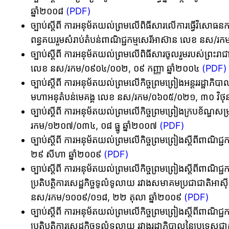
ឆ្នាំ២០០៨
(PDF)
ច្បាប់ស្តីពី ការអនុម័តយល់ព្រមលើពិធីសារលើការធ្វើវិសោធនកម្
ពន្ធគយរួមសំរាប់តំបន់ពាណិជ្ជកម្មសេរីអាស៊ាន លេខ នស/
ច្បាប់ស្តីពី ការអនុម័តយល់ព្រមលើពិធីសារចូលរួមរបស់ព្រះរាជ
លេខ នស/រកម/០៩០៤/០០២, ០៩ កញ្ញា ឆ្នាំ២០០៤
(PDF)
ច្បាប់ស្តីពី ការអនុម័តយល់ព្រមលើកិច្ចព្រមព្រៀងអន្តររដ្ឋាភិ
មហាអនុតំបន់មេគង្គ លេខ នស/រកម/០៦០៥/០២១, ៣០ វិថុន
ច្បាប់ស្តីពី ការអនុម័តយល់ព្រមលើកិច្ចព្រមព្រៀងក្របខ័ណ្ឌ
រកម/១២០៧/០៣៤, ០៨ ធ្នូ ឆ្នាំ២០០៧
(PDF)
ច្បាប់ស្តីពី ការអនុម័តយល់ព្រមលើកិច្ចព្រមព្រៀងស្តីពីព
២៩ សីហា ឆ្នាំ២០០៩
(PDF)
ច្បាប់ស្តីពី ការអនុម័តយល់ព្រមលើកិច្ចព្រមព្រៀងស្តីពីពាណិជ្ជ
ប្រតិបត្តិការសេដ្ឋកិច្ចទូលំទូលាយ រវាងសមាគមប្រជាជាតិអាស
នស/រកម/១០០៩/០១៨, ២២ តុលា ឆ្នាំ២០០៩
(PDF)
ច្បាប់ស្តីពី ការអនុម័តយល់ព្រមលើកិច្ចព្រមព្រៀងស្តីពីពាណិជ្ជ
ប្រតិបត្តិការសេដ្ឋកិច្ចទូលំទូលាយ រវាងរដ្ឋាភិបាលនៃប្រទេ