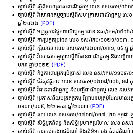
ច្បាប់ស្តីពី ស្តីពីសហគ្រាសពាណិជ្ជកម្ម លេខ នស/រកម/០៦០
ច្បាប់ស្តីពី វិសោធនកម្មច្បាប់ស្តីពីសហគ្រាសពាណិជ្ជក
ឆ្នាំ២០២២
(PDF)
ច្បាប់ស្តីពី មជ្ឈត្តការផ្នែកពាណិជ្ជកម្ម លេខ នស/រកម/០
ច្បាប់ស្តីពី ការប្រកួតប្រជែង លេខ នស/រកម/១០២១/០១៣, 
ច្បាប់ស្តីពី ក្ស័យធន លេខ នស/រកម/១២០៧/០៣១, ០៥ ធ្នូ 
ច្បាប់ស្តីពី វិសោធនកម្មច្បាប់ស្តីពីវិធានពាណិជ្ជកម្ម និ
មករា ឆ្នាំ២០២២
(PDF)
ច្បាប់ស្តីពី កិច្ចការពារអ្នកប្រើប្រាស់ លេខ នស/រកម/១១១៩/០
ច្បាប់ស្តីពី ជីវសុវត្ថិភាព លេខ នស/រកម/០២០៨/០០៦, ១៨ កុម
ច្បាប់ស្តីពី វិធានពាណិជ្ជកម្ម និងបញ្ជីពាណិជ្ជកម្ម លេខ 
ច្បាប់ស្តីពី ប្រកាសនីយបត្រតក្កកម្ម វិញ្ញាបនបត្រម៉ូដែលម
០១០៣/០០៥, ២២ មករា ឆ្នាំ២០០៣
(PDF)
ច្បាប់ស្តីពី គយ លេខ នស/រកម/០៧០៧/០១៧, ២០ កក្កដា ឆ
ច្បាប់ស្តីពី សិទ្ធិអ្នកនិពន្ធ និងសិទ្ធិប្រហាក់ប្រហែល 
ច្បាប់ស្តីពី ការគ្រប់គ្រងពូជដំណាំ និងសិទ្ធិអ្នកបង្កាត