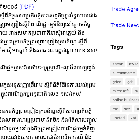
្នាំ២០០៩
(PDF)
Trade Agr
្តីពីកិច្ចសហប្រតិបត្តិការសេដ្ឋកិច្ចទូលំទូលាយរវាង
្រមព្រៀងស្តីពីពាណិជ្ជកម្មទំនិញនៅក្រោមកិច្ច
Trade New
ំទូលាយ រវាងសមាគប្រជាជាតិអាស៊ីអាគ្នេយ៍ និង
លោះក្រោមកិច្ចព្រមព្រមព្រៀងក្របខ័ណ្ឌ ស្តីពី
Tags
ាតិអាស៊ីអាគ្នេយ៍ និងសាធារណរដ្ឋឥណ្ឌា លេខ នស/
asean
awsc
ាណិជ្ជកម្មសេរីអាស៊ាន-អូស្រ្តាលី-ណូវ៉ែលហ្សេឡង់
e-commerce
gdce
gdt
ក្នុងអនុសញ្ញារូថឺដាម ស្តីពីនីតិវិធីនៃការយល់ព្រម
microsoft
ml
ាក់ក្នុងពាណិជ្ជកម្មអន្តរជាតិ លេខ នស/រកម/
online business
roo
sez
s
កម្មកិច្ចព្រមព្រៀងក្របខ័ណ្ឌស្តីពីសហប្រតិបត្តិ
unctad
vat
 និងសាធារណរដ្ឋប្រជាមានិតចិន និងពិធីសារបញ្ចូល
ជកម្ម នៅក្នុងកិច្ចព្រមព្រៀងពាណិជ្ជកម្មទំនិញ
ទូលំទូលាយរវាងសមាគមប្រជាជាតិអាស៊ីអាគ្នេយ៍ និង