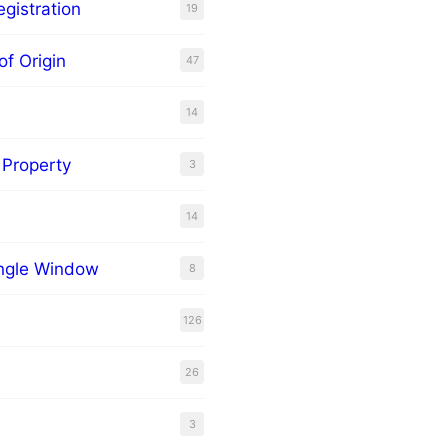
gistration
19
of Origin
47
14
l Property
3
14
ingle Window
8
126
26
3