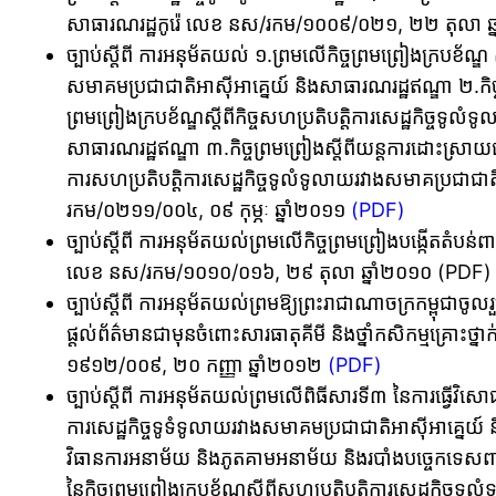
សាធារណរដ្ឋកូរ៉េ លេខ នស/រកម/១០០៩/០២១, ២២ តុលា ឆ
ច្បាប់ស្តីពី ការអនុម័តយល់ ១.ព្រមលើកិច្ចព្រមព្រៀងក្របខ័ណ្ឌ ស
សមាគមប្រជាជាតិអាស៊ីអាគ្នេយ៍ និងសាធារណរដ្ឋឥណ្ឌា ២.កិច្ចព
ព្រមព្រៀងក្របខ័ណ្ឌស្តីពីកិច្ចសហប្រតិបត្តិការសេដ្ឋកិច្ចទូល
សាធារណរដ្ឋឥណ្ឌា ៣.កិច្ចព្រមព្រៀងស្តីពីយន្តការដោះស្រាយជម្
ការសហប្រតិបត្តិការសេដ្ឋកិច្ចទូលំទូលាយរវាងសមាគប្រជាជ
រកម/០២១១/០០៤, ០៩ កុម្ភៈ ឆ្នាំ២០១១
(PDF)
ច្បាប់ស្តីពី ការអនុម័តយល់ព្រមលើកិច្ចព្រមព្រៀងបង្កើតតំបន់ព
លេខ នស/រកម/១០១០/០១៦, ២៩ តុលា ឆ្នាំ២០១០ (PDF)
ច្បាប់ស្តីពី ការអនុម័តយល់ព្រមឱ្យព្រះរាជាណាចក្រកម្ពុជាចូលរួម
ផ្តល់ព័ត៌មានជាមុនចំពោះសារធាតុគីមី និងថ្នាំកសិកម្មគ្រោះថ្ន
១៩១២/០០៩, ២០ កញ្ញា ឆ្នាំ២០១២
(PDF)
ច្បាប់ស្តីពី ការអនុម័តយល់ព្រមលើពិធីសារទី៣ នៃការធ្វើវិសោធន
ការសេដ្ឋកិច្ចទូទំទូលាយរវាងសមាគមប្រជាជាតិអាស៊ីអាគ្នេយ៍
វិធានការអនាម័យ និងភូតគាមអនាម័យ និងរបាំងបច្ចេកទេសពាណិជ្
នៃកិច្ចព្រមព្រៀងក្របខ័ណ្ឌស្តីពីសហប្រតិបត្តិការសេដ្ឋកិច្ច