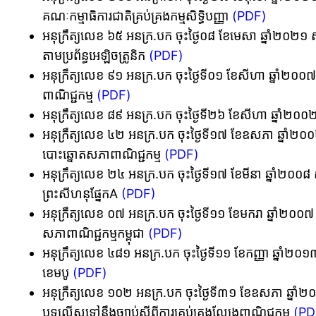
គណៈកម្មាធិការជាតិគ្រប់គ្រងកម្មសិទ្ធិបញ្ញា
(PDF)
អនុក្រឹត្យលេខ ៦៥ អនក្រ.បក ចុះថ្ងៃ០៨ ខែមេសា ឆ្នាំ២០២១ ស្ត
តាមប្រព័ន្ធអេឡិចត្រូនិក
(PDF)
អនុក្រឹត្យលេខ ៩១ អនក្រ.បក ចុះថ្ងៃទី០១ ខែសីហា ឆ្នាំ២០០៧ ស
ពាណិជ្ជកម្ម
(PDF)
អនុក្រឹត្យលេខ ៨៩ អនក្រ.បក ចុះថ្ងៃទី២៦ ខែសីហា ឆ្នាំ២០០២
អនុក្រឹត្យលេខ ៤២ អនក្រ.បក ចុះថ្ងៃទី១៧ ខែឧសភា ឆ្នាំ២០០
បោះឆ្នោតសភាពាណិជ្ជកម្ម
(PDF)
អនុក្រឹត្យលេខ ២៤ អនក្រ.បក ចុះថ្ងៃទី១៧ ខែមីនា ឆ្នាំ២០០៨ ស្
ព្រះសីហនុផ្នែកA
(PDF)
អនុក្រឹត្យលេខ ០៧ អនក្រ.បក ចុះថ្ងៃទី១១ ខែមករា​ ឆ្នាំ២០០៧ ស
សភាពាណិជ្ជកម្មកម្ពុជា
(PDF)
អនុក្រឹត្យលេខ ៤៨១ អនក្រ.បក ចុះថ្ងៃទី១១ ខែកញ្ញា ឆ្នាំ២០១៣
ខេមបូ
(PDF)
អនុក្រឹត្យលេខ ១០២ អនក្រ.បក ចុះថ្ងៃទី៣១ ខែឧសភា ឆ្នាំ២០
បទល្មើសទៅនឹងច្បាប់ស្តីពីការគ្រប់គ្រងលែ្បងពាណិជ្ជកម្ម
(PD