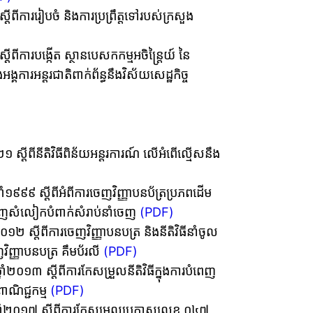
តីពីការរៀបចំ និងការប្រព្រឹត្តទៅរបស់ក្រសួង
្តីពីការបង្កើត ស្ថានបេសកកម្មអចិន្ត្រៃយ៍ នៃ
្គការអន្តរជាតិពាក់ព័ន្ធនឹងវិស័យសេដ្ឋកិច្ច
ស្តីពីនីតិវិធីពិន័យអន្តរការណ៍ លើអំពើល្មើសនឹង
៩៩ ស្តីពីអំពីការចេញវិញ្ញាបនប័ត្រប្រភពដើម
ទំនិញសំលៀកបំពាក់សំរាប់នាំចេញ
(PDF)
២ ស្តីពីការចេញវិញ្ញាបនបត្រ និងនីតិវិធីនាំចូល
េញវិញ្ញាបនបត្រ គឹមប័រលី
(PDF)
ំ២០១៣ ស្តីពីការកែសម្រួលនីតិវិធីក្នុងការបំពេញ
ពាណិជ្ជកម្ម
(PDF)
្នាំ២០១៧ ស្តីពីការកែសម្រួលប្រកាសលេខ ០៤៧