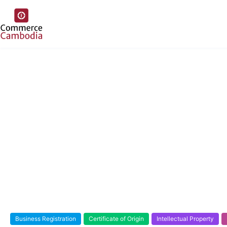
Business Registration
Certificate of Origin
Intellectual Property