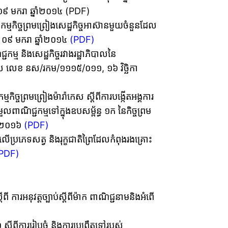
៩ មករា ឆ្នាំ២០១៤ (PDF)
នកម្មកិច្ចព្រមព្រៀងសេដ្ឋកិច្ចអាស៊ានមួយចំនួនដែល
 ០៩ មករា ឆ្នាំ២០១៤
(PDF)
្ជកម្ម និងសេដ្ឋកិច្ចរវាងរដ្ឋាភិបាលនៃ
រុស លេខ នស/រកម/១១១៥/០១១, ១៦ វិច្ឆិកា
កិច្ចព្រមព្រៀងម៉ារ៉ាកេស ស្តីពីការបង្កើតអង្គការ
រួលពាណិជ្ជកម្មទៅក្នុងឧបសម្ព័ន្ធ ១ក នៃកិច្ចព្រម
ាំ២០១៦
(PDF)
ិលើប្រភេទសត្វ និងរុក្ខជាតិព្រៃដែលកំពុងរងគ្រោះ
PDF)
ពី ការអនុវត្តច្បាប់ស្តីពីម៉ាក ពាណិជ្ជនាមនិងអំពើ
តីពីការរៀបចំ និងការប្រព្រឹត្តទៅរបស់