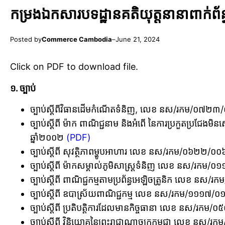
កម្រងឯកសារបទដ្ឋានគតិយុត្តនានាពាក់ព័ន្
Posted by
Commerce Cambodia
–
June 21, 2024
Click on PDF to download file.
១. ច្បាប់
ច្បាប់ស្តីពីវិធានដើមកំណើតទំនិញ, លេខ នស/រកម/០៧២៣/
ច្បាប់ស្តីពី ម៉ាក ពាណិជ្ជនាម និងអំពើ នៃការប្រកួតប្រជែង
ឆ្នាំ២០០២
(PDF)
ច្បាប់ស្តីពី សុវត្ថិភាពម្ហូបអាហារ លេខ នស/រកម/០៦២២/០០
ច្បាប់ស្តីពី ម៉ាកសម្គាល់ភូមិសាស្រ្តទំនិញ លេខ នស/រកម/
ច្បាប់ស្តីពី ពាណិជ្ជកម្មតាមប្រព័ន្ធអេឡិចត្រូនិក លេខ នស/
ច្បាប់ស្តីពី ឧបាស្រ័យពាណិជ្ជកម្ម លេខ នស/រកម/១១១៧/០១៤
ច្បាប់ស្តីពី ប្រតិបត្តិការដែលមានកិច្ចធានា លេខ នស/រ
ច្បាប់ស្តីពី វិនិយោគនៃព្រះរាជាណាចក្រកម្ពុជា លេខ នស/