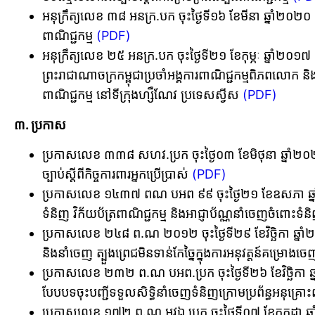
អនុក្រឹត្យលេខ ៣៨ អនក្រ.បក ចុះថ្ងៃទី១៦ ខែមីនា ឆ្នាំ២០២០ ស្
ពាណិជ្ជកម្ម
(PDF)
អនុក្រឹត្យលេខ ២៥ អនក្រ.បក ចុះថ្ងៃទី២១ ខែកុម្ភៈ ឆ្នាំ២០១៧ ស
ព្រះរាជាណាចក្រកម្ពុជាប្រចាំអង្គការពាណិជ្ជកម្មពិភពលោក និងអង
ពាណិជ្ជកម្ម នៅទីក្រុងហ្សឺណែវ ប្រទេសស្វីស
(PDF)
៣. ប្រកាស
ប្រកាសលេខ ៣៣៨ សហវ.ប្រក ចុះថ្ងៃ០៣ ខែមិថុនា ឆ្នាំ២០២១ 
ច្បាប់ស្តីពីកិច្ចការពារអ្នកប្រើប្រាស់
(PDF)
ប្រកាសលេខ ១៤៣៧ ពណ បអព ៩៩ ចុះថ្ងៃ២១ ខែឧសភា ឆ្នាំ១៩
ទំនិញ វិក័យប័ត្រពាណិជ្ជកម្ម និងអាជ្ញាប័ណ្ណនាំចេញចំពោះ
ប្រកាសលេខ ២៤៨ ព.ណ ២០១២ ចុះថ្ងៃទី២៩ ខែវិច្ឆិកា ឆ្នាំ២០១
និងនាំចេញ ត្បួងព្រេជមិនទាន់កែច្នៃក្នុងការអនុវត្តន៍គម្រោងច
ប្រកាសលេខ ២៣២ ព.ណ បអព.ប្រក ចុះថ្ងៃទី២៦ ខែវិច្ឆិកា ឆ្នា
បែបបទចុះបញ្ជីទទួលសិទ្ធិនាំចេញទំនិញក្រោមប្រព័ន្ធអនុគ្រោះ
ប្រកាសលេខ ១៧២ ព.ណ​ អវឯ ប្រក ចុះថ្ងៃទី០៧ ខែកក្កដា ឆ