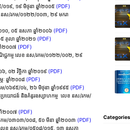
៥/០១៩, ១៩ មិថុនា ឆ្នាំ២០០៥
(PDF)
ម្ម លេខ នស/រកម/០១២២/០០៣, ២៩ មករា
៥០៦/០១០, ០៥ ឧសភា ឆ្នាំ២០០៦
(PDF)
០៥ តុលា ឆ្នាំ២០២១
(PDF)
ឆ្នាំ២០០៧
(PDF)
ងបញ្ជីពាណិជ្ជកម្ម លេខ នស/រកម/០១២២/០០២, ២៩
១៦, ០២ វិច្ឆិកា ឆ្នាំ២០១៩
(PDF)
្ភៈ ឆ្នាំ២០០៨
(PDF)
នស/រកម/០៦៩៥/០៤, ២៦ មិថុនា ឆ្នាំ១៩៩៥
(PDF)
ានអត្ថប្រយោជន៍ និងគំនូរឧស្សាហកម្ម លេខ នស/រកម/
្នាំ២០០៧
(PDF)
Categorie
លេខ នស/រកម/០៣០៣/០០៨, ៥០ មីនា ឆ្នាំ២០០៣
(PDF)
់ពូជដំណាំ លេខ នស/រកម/០៥០៨/០១៥, ១៣ ឧសភា