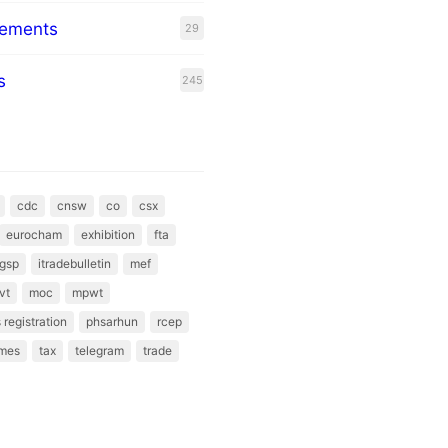
eements
29
s
245
cdc
cnsw
co
csx
eurocham
exhibition
fta
gsp
itradebulletin
mef
vt
moc
mpwt
 registration
phsarhun
rcep
mes
tax
telegram
trade