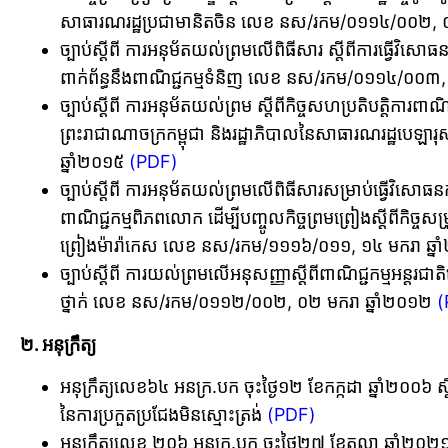
សាធារណរដ្ឋប្រជាមានិតចិន លេខ នស/រកម/០១១៤/០០២, ០
ច្បាប់ស្តីពី ការអនុម័តយល់ព្រមលើពិធីសារ ស្តីពីការធ្វើវិសោធ
ពាក់ព័ន្ធនឹងពាណិជ្ជកម្មទំនិញ លេខ នស/រកម/០១១៤/០០៣,
ច្បាប់ស្តីពី ការអនុម័តយល់ព្រម ស្តីពីកិច្ចសហប្រតិបត្តិការពាណិជ
ព្រះរាជាណាចក្រកម្ពុជា និងរដ្ឋាភិបាលនៃសាធារណរដ្ឋបេឡា
ឆ្នាំ២០១៥
(PDF)
ច្បាប់ស្តីពី ការអនុម័តយល់ព្រមលើពិធីសារសម្រាប់ធ្វើវិសោធនកម្ម
ពាណិជ្ជកម្មពិភពលោក ដើម្បីបញ្ចូលកិច្ចព្រមព្រៀងស្តីពីកិច្ចសម្
ព្រៀងម៉ារ៉ាកេស លេខ នស/រកម/១១១៦/០១១, ១៤ មករា ឆ្ន
ច្បាប់ស្តីពី ការយល់ព្រមលើអនុសញ្ញាស្តីពីពាណិជ្ជកម្មអន្តរជាត
ថ្នាក់ លេខ នស/រកម/០១១២/០០២, ០២ មករា ឆ្នាំ២០១២
(
២. អនុក្រឹត្យ
អនុក្រឹត្យលេខ៦៤ អនក្រ.បក ចុះថ្ងៃ១២ ខែកក្កដា ឆ្នាំ២០០៦ ស្តី
នៃការប្រកួតប្រជែងមិនស្មោះត្រង់
(PDF)
អនុក្រឹត្យលេខ ២០៦ អនក្រ.បក ចុះថ្ងៃ២៧ ខែតុលា ឆ្នាំ២០២១ ស្