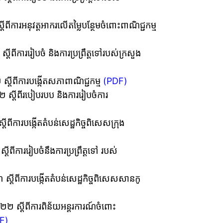
ីពីការអនុវត្តអាករលើតម្លៃបន្ថែមចំពោះពាណិជ្ជកម្ម
្តីពីការរៀបចំ និងការប្រព្រឹត្តទៅរបស់ក្រសួង
 ស្តីពីការបង្កើតសភាពាណិជ្ជកម្ម
(PDF)
២ ស្តីពីរបៀបរបប និងការរៀបចំការ
តីពីការបង្កើតតំបន់សេដ្ឋកិច្ចពិសេសក្រុង
្តីពីការរៀបចំនឹងការប្រព្រឹត្តទៅ របស់
 ស្តីពីការបង្កើតតំបន់សេដ្ឋកិច្ចពិសេសសានកូ
២២ ស្តីពីការពិន័យអន្តរការណ៍ចំពោះ
F)